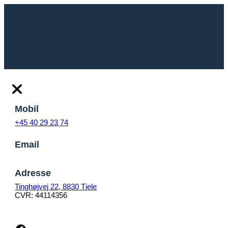
Spring
til
indhold
Mobil
+45 40 29 23 74
Email
Adresse
Tinghøjvej 22, 8830 Tjele
CVR: 44114356