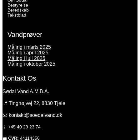
Bestyrelse
Beredskab
Takstblad
Vandprøver
Måling i marts 2025
Måling i april 2025
Måling i juli 2025
Måling i oktober 2025
Kontakt Os
Sødal Vand A.M.B.A.
📍 Tinghøjvej 22, 8830 Tjele
📧
kontakt@soedalvand.dk
📱 +45 40 29 23 74
💼
CVR:
44114356